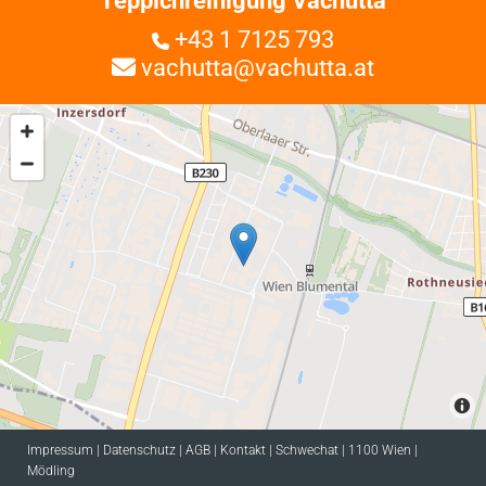
Teppichreinigung Vachutta
+43 1 7125 793

vachutta@vachutta.at

Impressum
|
Datenschutz
|
AGB
|
Kontakt
|
Schwechat
|
1100 Wien
|
Mödling